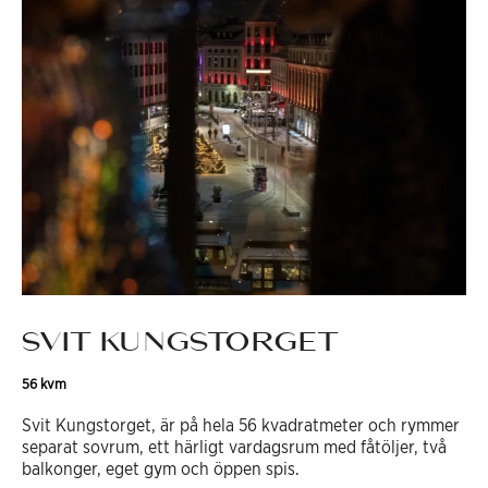
SVIT KUNGSTORGET
56 kvm
Svit Kungstorget, är på hela 56 kvadratmeter och rymmer
separat sovrum, ett härligt vardagsrum med fåtöljer, två
balkonger, eget gym och öppen spis.