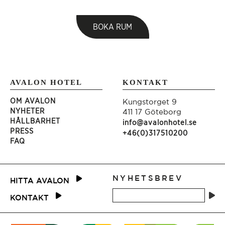
BOKA RUM
AVALON HOTEL
KONTAKT
OM AVALON
Kungstorget 9
NYHETER
411 17 Göteborg
HÅLLBARHET
info@avalonhotel.se
PRESS
+46(0)317510200
FAQ
NYHETSBREV
HITTA AVALON
KONTAKT