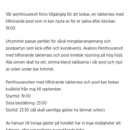
Vår penthousesvit finns tillgänglig för att bokas, en takterrass med
tillhörande pool som ni kan njuta av för er själva efter klockan
19:00.
Utrymmet passar perfekt för såväl mingelarrangemang och
poolpartyn som kick-offer och kundevents. Avalons Penthousesvit
med tillhörande takterrass och pool innebär njutning på hög höjd.
Alla sinnen skall ha sitt, simma bland takåsarna i vår pool och njut
av solen under bar himmel.
Penthousesviten med tillhörande takterrass och pool kan bokas
kvällstid från maj till september.
Starttid: 19.00
Sista beställning: 23.00
Sluttid: 23.30 (då skall samtliga gäster ha lämnat sviten)
Av hänsyn till övriga gäster på hotellet har vi inga möjligheter att
tidigare- eller senarelägga ovanstående tider.